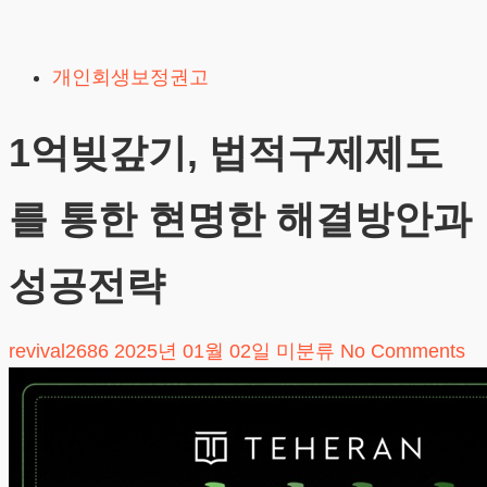
Skip
to
개인회생보정권고
content
1억빚갚기, 법적구제제도
를 통한 현명한 해결방안과
성공전략
revival2686
2025년 01월 02일
미분류
No Comments