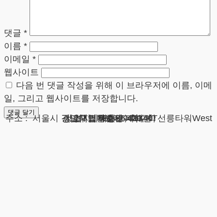
댓글
*
이름
*
이메일
*
웹사이트
다음 번 댓글 작성을 위해 이 브라우저에 이름, 이메
일, 그리고 웹사이트를 저장합니다.
광고책임변호사 : 이수학
상호 : 법무법인 테헤란
사업자 : 589-86-01340
대표자 : 이수학
주소 : 서울시 강남구 테헤란로 420, KT선릉타워West 9층