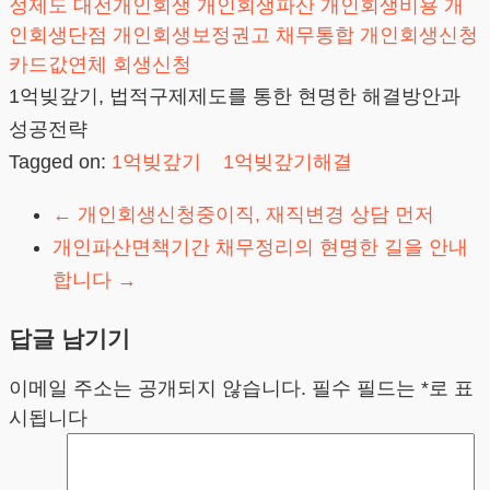
정제도
대전개인회생
개인회생파산
개인회생비용
개
인회생단점
개인회생보정권고
채무통합
개인회생신청
카드값연체
회생신청
1억빚갚기, 법적구제제도를 통한 현명한 해결방안과
성공전략
Tagged on:
1억빚갚기
1억빚갚기해결
←
개인회생신청중이직, 재직변경 상담 먼저
개인파산면책기간 채무정리의 현명한 길을 안내
합니다
→
답글 남기기
이메일 주소는 공개되지 않습니다.
필수 필드는
*
로 표
시됩니다