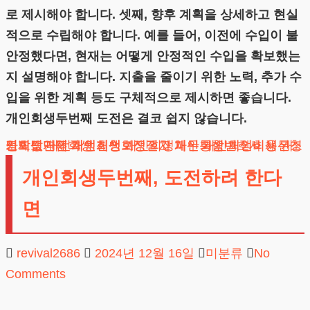
로 제시해야 합니다. 셋째, 향후 계획을 상세하고 현실
적으로 수립해야 합니다. 예를 들어, 이전에 수입이 불
안정했다면, 현재는 어떻게 안정적인 수입을 확보했는
지 설명해야 합니다. 지출을 줄이기 위한 노력, 추가 수
입을 위한 계획 등도 구체적으로 제시하면 좋습니다.
개인회생두번째 도전은 결코 쉽지 않습니다.
도박빚개인회생
채무조정제도
개인회생단점
카드값연체
대전개인회생
개인회생보정권고
회생신청
개인회생절차
개인회생파산
개인회생변호사
채무통합
개인회생비용
개인회생신청
개인회생두번째, 도전하려 한다
면
revival2686
2024년 12월 16일
미분류
No
Comments