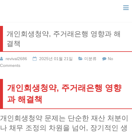
Skip
to
content
개인회생청약, 주거래은행 영향과 해
결책
revival2686
2025년 01월 21일
미분류
No
Comments
개인회생청약, 주거래은행 영향
과 해결책
개인회생청약 문제는 단순한 재산 처분이
나 채무 조정의 차원을 넘어, 장기적인 생