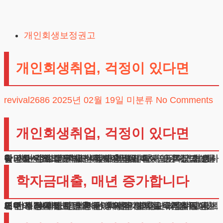
Skip
to
개인회생보정권고
content
개인회생취업, 걱정이 있다면
revival2686
2025년 02월 19일
미분류
No Comments
개인회생취업, 걱정이 있다면
안녕하세요, 법무법인 테헤란입니다. 지난주 상담실을 찾아오신 의뢰인께서 이런 질문을 하셨습니다. “변호사님, 저는 현재 대학교 4학년 학생입니다. 등록금과 생활비를 위해 받은 학자금 대출금이 2천만 원이 넘습니다.
졸업을 앞두고 있지만 취직이 바로 될지 모르겠고, 매달 갚아야 할 금액을 생각하면 불안합니다. 개인회생취업 관련 정보를 자세히 알고 싶습니다.”
학자금대출, 매년 증가합니다
이런 걱정을 하시는 분들이 많습니다. 교육통계에 따르면 전체 대학생 중 13%가 학자금 대출을 이용하고 있으며, 이는 매년 증가하는 추세를 보이고 있습니다.
채무 조정 제도를 활용한 경제적 재기는 구직활동 중에도 가능합니다.
특히 주목할 만한 점은 만 30세 미만 청년의 경우 상환 기간이 24개월로 단축되었다는 것입니다. 이는 젊은 세대의 경제적 자립을 돕기 위한 정책적 배려입니다.