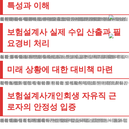
특성과 이해
보험설계사개인회생의 핵심은 일반 직장인과 다른 급여체계에 있습니다.
기본급 대신 실적에 따른 수당을 받고, 사회보험 가입 의무가 없는 특징이 있습니다.
이러한 특성 때문에 법원 제출용 소득증명에 어려움을 겪으시는 경우가 많습니다. 하지만 걱정마세요.
실제 수입을 정확하게 반영할 수 있는 다양한 방법이 있습니다. 실적급 근무자의 특성을 고려한 맞춤형 증빙서류를 준비하면 됩니다.
계약직이나 자유직 종사자도 안정적인 수입을 입증할 수 있는 방법이 마련되어 있습니다.
체계적인 서류 준비만 있다면 정규직 못지않게 원활한 진행이 가능합니다.
보험설계사 실제 수입 산출과 필
요경비 처리
월별 실수입을 증명하기 위해서는 수당지급내역서를 활용합니다. 여기서 중요한 점은 영업활동에 필요한 지출을 반드시 제외해야 한다는 것입니다.
보험설계사 개인회생에서는 고객상담비, 교통비 등 직무수행에 필수적인 경비를 인정받을 수 있습니다.
이를 통해 실질적인 생활자금을 기준으로 납부금액이 결정됩니다. 실제 손에 쥐는 금액이 얼마인지가 중요하므로 명확한 지출내역 정리가 필요합니다.
미래 상황에 대한 대비책 마련
계약해지로 인한 수당반환 문제가 발생할 수 있습니다. 보험설계사 개인회생 과정에서 이런 위험요소는 미확정채무로 분류하여 처리합니다.
장래의 불확실한 상황에 대비하여 변제계획에 이를 명시함으로써, 갑작스러운 재정적 부담을 방지할 수 있습니다.
향후 발생가능한 리스크를 사전에 고려하여 안정적인 변제계획을 수립하는 것이 중요합니다.
보험설계사개인회생 자유직 근
로자의 안정성 입증
수입이 불규칙한 자유계약자도 안정적인 소득을 증명할 수 있습니다.
보험설계사 개인회생과 마찬가지로 계약관계를 증명하는 서류와 입금내역을 제시하면 됩니다.
연간 총수입을 12개월로 나누어 평균 월소득을 산출하며, 이를 바탕으로 합리적인 상환계획을 수립할 수 있습니다.
거래하는 업체와의 계약서, 정기적인 입금내역, 실적증명서 등을 체계적으로 정리하여 제출하시면 됩니다.