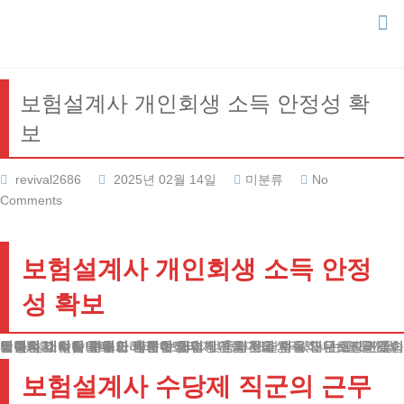
Skip
to
content
보험설계사 개인회생 소득 안정성 확
보
revival2686
2025년 02월 14일
미분류
No
Comments
보험설계사 개인회생 소득 안정
성 확보
재정적 어려움을 겪고 계신 보험업계 종사자와 자유직 근로자분들이 늘어나고 있습니다.
일정하지 않은 수입과 복잡한 급여체계 때문에 법적 채무조정 신청을 망설이시는 분들이 많은데요.
오늘은 이러한 특수한 직종에 대한 맞춤형 해결책을 안내해드리겠습니다.
불규칙한 수입으로 인해 채무정리가 어렵다고 생각하시는 분들께 희망적인 소식을 전해드리려 합니다.
법률적 테두리 안에서 충분히 해결방안을 찾을 수 있으니 끝까지 읽어주시기 바랍니다.
보험설계사 수당제 직군의 근무