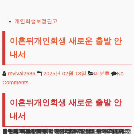
Skip
to
개인회생보정권고
content
이혼뒤개인회생 새로운 출발 안
내서
revival2686
2025년 02월 13일
미분류
No
Comments
이혼뒤개인회생 새로운 출발 안
내서
혼인관계가 종료된 후 경제적 어려움을 겪고 계신가요? 법적 절차를 통해 안정적인 미래를 준비하실 수 있습니다.
이혼뒤개인회생은 자녀양육과 재산문제를 고려한 맞춤형 해결책을 제시합니다. 저희 법률사무소가 체계적인 방법으로 도와드리겠습니다.
상황이 복잡하게 얽혀있더라도 차근차근 해결방법을 찾아드리겠습니다.
경제적 어려움으로 인한 걱정과 불안을 덜어드리고, 안정된 미래를 준비하실 수 있도록 법적인 테두리 안에서 든든한 조력자가 되어드리겠습니다.