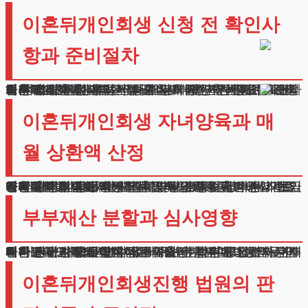
이혼뒤개인회생 신청 전 확인사
항과 준비절차
이혼뒤개인회생을 시작하기 전에 몇 가지 중요한 사항을 점검해야 합니다.
먼저 별거 시점과 법적 이혼 시기를 명확히 해주세요. 최근 5년 이내 결별한 경우에는 더욱 세심한 준비가 필요합니다.
채무 조정 신청 시기가 중요한데, 자산 분배가 완료된 이후가 적절합니다. 서류 준비도 꼼꼼히 해주셔야 하며, 특히 혼인관계 증명서와 양육 관련 문서를 잘 구비해주세요.
법원에 제출할 서류는 발급일자가 최근인 것으로 준비하시고, 모든 내용이 사실과 일치하는지 꼼꼼히 확인하셔야 합니다.
이혼뒤개인회생 자녀양육과 매
월 상환액 산정
양육 관련 사항은 매월 갚아나갈 금액을 정하는데 큰 영향을 미칩니다.
자녀를 직접 돌보시는 분은 부양가족 수에 따른 기초금액을 인정받습니다.
양육비를 지급하시는 분들도 해당 비용을 반영할 수 있죠. 정기적인 양육비 지급 증명이 매우 중요하니, 관련 거래내역을 잘 정리해두시기 바랍니다.
실제 양육부담을 증명할 수 있는 교육비 영수증, 의료비 지출내역 등도 함께 준비하시면 좋습니다.
매월 고정적으로 발생하는 양육 관련 지출은 상세히 기록해두시고, 정기적인 입출금 내역으로 관리하시기를 권장드립니다.
부부재산 분할과 심사영향
이혼뒤개인회생진행시 주택, 차량 등 분배받은 자산에 대한 평가가 이루어집니다.
위자료나 양육비 대신 받은 재산은 특히 중요하게 다뤄지니 관련 내용을 명확히 해주셔야 합니다. 전 배우자의 재산까지 조사할 수 있어, 정당한 분할 과정임을 입증하는 것이 핵심입니다.
재산분할 과정에서 작성된 협의서, 법원 조정조서, 판결문 등은 반드시 보관해주세요. 분할받은 자산의 현재 가치평가도 필요하며, 담보대출이나 임대차 계약 등 부채나 권리관계도 상세히 파악해야 합니다.
이혼뒤개인회생진행 법원의 판