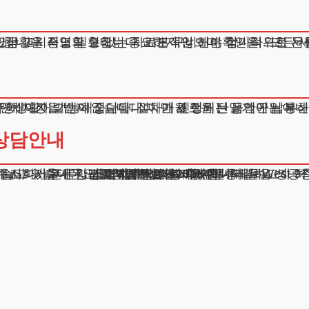
니다. 직업의 형태는 중요하지 않으며, 정기적으로 돈을
요금 고지서도 필요합니다. 기본적인 신분확인을 위한 서
상황을 증명할 수 있는 자료도 구비해야 합니다. 모든 
연체이자 발생이 중단됩니다. 매월 정해진 금액만 납부하
금융생활이 가능해집니다. 절차가 진행되는 동안에는 통신
에 지장을 받지 않습니다. 다만 새로운 단말기 구입이나 
상담안내
있습니다. 휴대폰요금연체개인회생, 문제를 해결하고자 하는
해 저희가 든든한 조력자가 되어드리겠습니다.
주소 : 서울시 강남구 테헤란로 420, KT선릉타워West 9
광고책임변호사 : 이수학
상호 : 법무법인 테헤란
사업자 : 589-86-01340
대표자 : 이수학